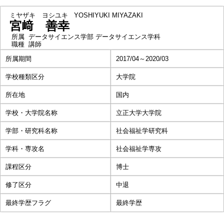
ミヤザキ ヨシユキ
YOSHIYUKI MIYAZAKI
宮﨑 善幸
所属
データサイエンス学部 データサイエンス学科
職種
講師
所属期間
2017/04～2020/03
学校種類区分
大学院
所在地
国内
学校・大学院名称
立正大学大学院
学部・研究科名称
社会福祉学研究科
学科・専攻名
社会福祉学専攻
課程区分
博士
修了区分
中退
最終学歴フラグ
最終学歴