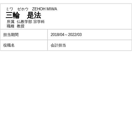
ミワ ゼホウ
ZEHOH MIWA
三輪 是法
所属
仏教学部 宗学科
職種
教授
担当期間
2018/04～2022/03
役職名
会計担当