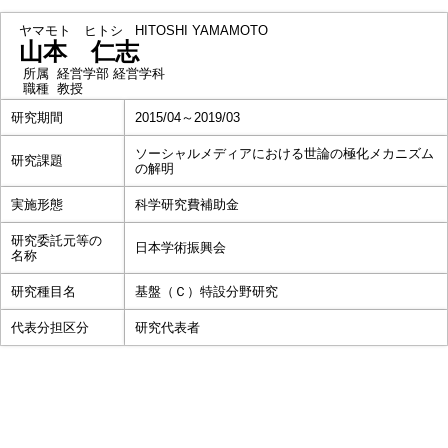
ヤマモト ヒトシ
HITOSHI YAMAMOTO
山本 仁志
所属
経営学部 経営学科
職種
教授
研究期間
2015/04～2019/03
ソーシャルメディアにおける世論の極化メカニズム
研究課題
の解明
実施形態
科学研究費補助金
研究委託元等の
日本学術振興会
名称
研究種目名
基盤（Ｃ）特設分野研究
代表分担区分
研究代表者