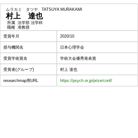
ムラカミ タツヤ
TATSUYA MURAKAMI
村上 達也
所属
法学部 法学科
職種
准教授
受賞年月
2020/10
授与機関名
日本心理学会
受賞学術賞名
学術大会優秀発表賞
受賞者(グループ)
村上 達也
researchmap用URL
https://psych.or.jp/prize/conf/