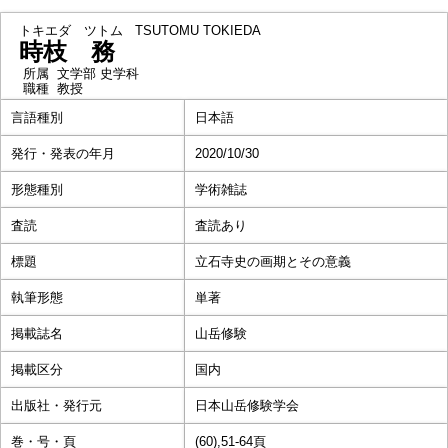
トキエダ ツトム
TSUTOMU TOKIEDA
時枝 務
所属
文学部 史学科
職種
教授
言語種別
日本語
発行・発表の年月
2020/10/30
形態種別
学術雑誌
査読
査読あり
標題
立石寺史の画期とその意義
執筆形態
単著
掲載誌名
山岳修験
掲載区分
国内
出版社・発行元
日本山岳修験学会
巻・号・頁
(60),51-64頁