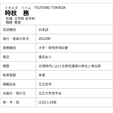
トキエダ ツトム
TSUTOMU TOKIEDA
時枝 務
所属
文学部 史学科
職種
教授
言語種別
日本語
発行・発表の年月
2012/09
形態種別
大学・研究所等紀要
査読
査読あり
標題
古墳時代における祭祀遺跡の単位と単位群
執筆形態
単著
掲載誌名
立正史学
出版社・発行元
立正大学史学会
巻・号・頁
(112),1-19頁