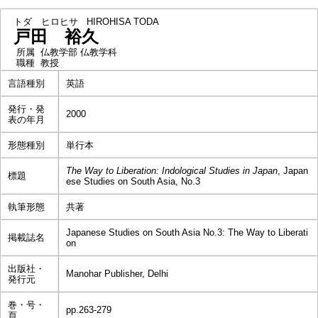
トダ ヒロヒサ
HIROHISA TODA
戸田 裕久
所属
仏教学部 仏教学科
職種
教授
言語種別
英語
発行・発
2000
表の年月
形態種別
単行本
The Way to Liberation: Indological Studies in Japan
, Japan
標題
ese Studies on South Asia, No.3
執筆形態
共著
Japanese Studies on South Asia No.3: The Way to Liberati
掲載誌名
on
出版社・
Manohar Publisher, Delhi
発行元
巻・号・
pp.263-279
頁