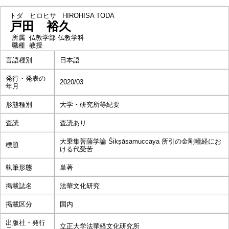
トダ ヒロヒサ
HIROHISA TODA
戸田 裕久
所属
仏教学部 仏教学科
職種
教授
言語種別
日本語
発行・発表の
2020/03
年月
形態種別
大学・研究所等紀要
査読
査読あり
大乗集菩薩学論 Śikṣāsamuccaya 所引の金剛幢経にお
標題
ける代受苦
執筆形態
単著
掲載誌名
法華文化研究
掲載区分
国内
出版社・発行
立正大学法華経文化研究所