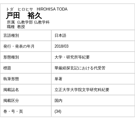
トダ ヒロヒサ
HIROHISA TODA
戸田 裕久
所属
仏教学部 仏教学科
職種
教授
言語種別
日本語
発行・発表の年月
2018/03
形態種別
大学・研究所等紀要
標題
華厳経探玄記における代受苦
執筆形態
単著
掲載誌名
立正大学大学院文学研究科紀要
掲載区分
国内
巻・号・頁
(34)