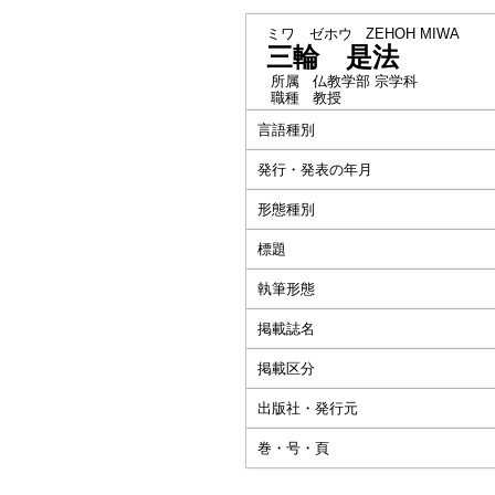
ミワ ゼホウ
ZEHOH MIWA
三輪 是法
所属
仏教学部 宗学科
職種
教授
言語種別
発行・発表の年月
形態種別
標題
執筆形態
掲載誌名
掲載区分
出版社・発行元
巻・号・頁