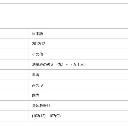
日本語
2012/12
その他
法華経の教え（九）～（五十三）
単著
みのぶ
国内
身延教報社
(103(12)－107(9))