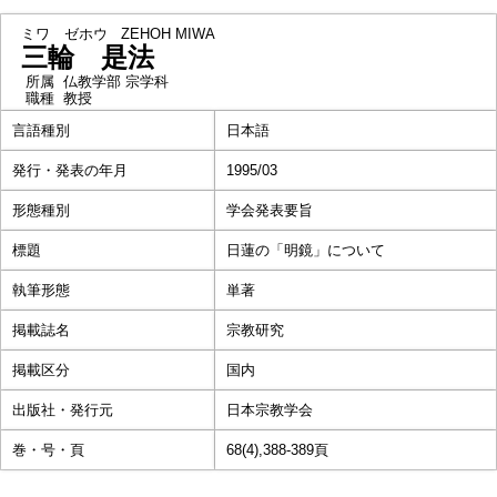
ミワ ゼホウ
ZEHOH MIWA
三輪 是法
所属
仏教学部 宗学科
職種
教授
言語種別
日本語
発行・発表の年月
1995/03
形態種別
学会発表要旨
標題
日蓮の「明鏡」について
執筆形態
単著
掲載誌名
宗教研究
掲載区分
国内
出版社・発行元
日本宗教学会
巻・号・頁
68(4),388-389頁