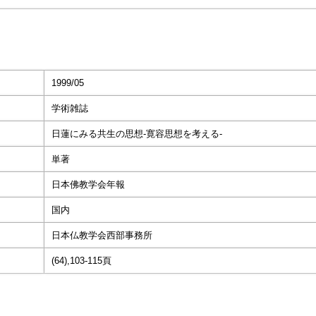
1999/05
学術雑誌
日蓮にみる共生の思想-寛容思想を考える-
単著
日本佛教学会年報
国内
日本仏教学会西部事務所
(64),103-115頁