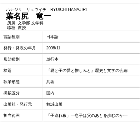
ハナジリ リュウイチ
RYUICHI HANAJIRI
葉名尻 竜一
所属
文学部 文学科
職種
教授
言語種別
日本語
発行・発表の年月
2008/11
形態種別
単行本
標題
『親と子の愛と憎しみと』歴史と文学の会編
執筆形態
共著
掲載区分
国内
出版社・発行元
勉誠出版
担当範囲
「子連れ狼」―息子は父のあとを歩むのか―