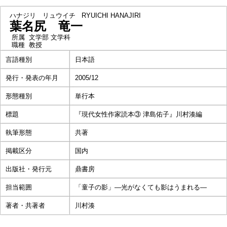
ハナジリ リュウイチ
RYUICHI HANAJIRI
葉名尻 竜一
所属
文学部 文学科
職種
教授
言語種別
日本語
発行・発表の年月
2005/12
形態種別
単行本
標題
『現代女性作家読本③ 津島佑子』川村湊編
執筆形態
共著
掲載区分
国内
出版社・発行元
鼎書房
担当範囲
「童子の影」―光がなくても影はうまれる―
著者・共著者
川村湊