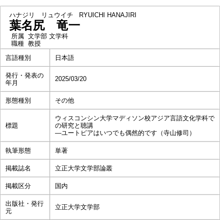
ハナジリ リュウイチ
RYUICHI HANAJIRI
葉名尻 竜一
所属
文学部 文学科
職種
教授
言語種別
日本語
発行・発表の
2025/03/20
年月
形態種別
その他
ウィスコンシン大学マディソン校アジア言語文化学科で
標題
の研究と聴講
―ユートピアはいつでも偶然的です（寺山修司）
執筆形態
単著
掲載誌名
立正大学文学部論叢
掲載区分
国内
出版社・発行
立正大学文学部
元