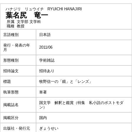
ハナジリ リュウイチ
RYUICHI HANAJIRI
葉名尻 竜一
所属
文学部 文学科
職種
教授
言語種別
日本語
発行・発表の年
2011/06
月
形態種別
学術雑誌
招待論文
招待あり
標題
牧野信一の「鏡」と「レンズ」
執筆形態
単著
国文学 解釈と鑑賞（特集 私小説のポストモダ
掲載誌名
ン）
掲載区分
国内
出版社・発行元
ぎょうせい