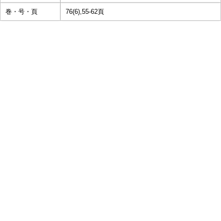
巻・号・頁
76(6),55-62頁