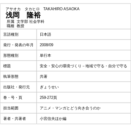
アサオカ タカヒロ
TAKAHIRO ASAOKA
浅岡 隆裕
所属
文学部 社会学科
職種
教授
言語種別
日本語
発行・発表の年月
2008/09
形態種別
単行本
標題
安全・安心の環境づくり－地域で守る・自分で守る
執筆形態
共著
出版社・発行元
ぎょうせい
巻・号・頁
259-272頁
担当範囲
アニメ・マンガとどう向き合うのか
著者・共著者
小宮信夫ほか編