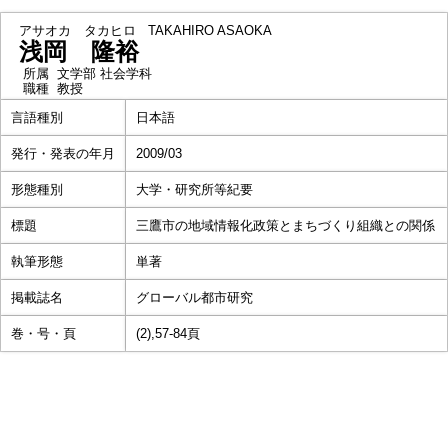
アサオカ タカヒロ
TAKAHIRO ASAOKA
浅岡 隆裕
所属
文学部 社会学科
職種
教授
言語種別
日本語
発行・発表の年月
2009/03
形態種別
大学・研究所等紀要
標題
三鷹市の地域情報化政策とまちづくり組織との関係
執筆形態
単著
掲載誌名
グローバル都市研究
巻・号・頁
(2),57-84頁