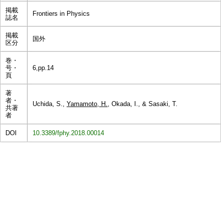
掲載
Frontiers in Physics
誌名
掲載
国外
区分
巻・
号・
6,pp.14
頁
著
者・
Uchida, S.,
Yamamoto, H.
, Okada, I., & Sasaki, T.
共著
者
DOI
10.3389/fphy.2018.00014