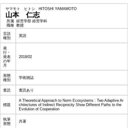
ヤマモト ヒトシ
HITOSHI YAMAMOTO
山本 仁志
所属
経営学部 経営学科
職種
教授
言語
英語
種別
発
行・
発表
2018/02
の年
月
形態
学術雑誌
種別
査読
査読あり
A Theoretical Approach to Norm Ecosystems : Two Adaptive Ar
標題
chitectures of Indirect Reciprocity Show Different Paths to the
Evolution of Cooperation
執筆
共著
形態