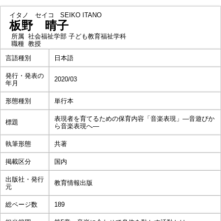
イタノ セイコ
SEIKO ITANO
板野 晴子
所属
社会福祉学部 子ども教育福祉学科
職種
教授
言語種別
日本語
発行・発表の
2020/03
年月
形態種別
単行本
表現者を育てるための保育内容「音楽表現」―音遊びか
標題
ら音楽表現へ―
執筆形態
共著
掲載区分
国内
出版社・発行
教育情報出版
元
総ページ数
189