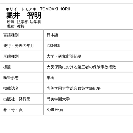
ホリイ トモアキ
TOMOAKI HORII
堀井 智明
所属
法学部 法学科
職種
教授
言語種別
日本語
発行・発表の年月
2004/09
形態種別
大学・研究所等紀要
標題
火災保険における第三者の保険事故招致
執筆形態
単著
掲載誌名
尚美学園大学総合政策学部紀要
出版社・発行元
尚美学園大学
巻・号・頁
8,49-66頁