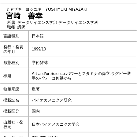
ミヤザキ ヨシユキ
YOSHIYUKI MIYAZAKI
宮﨑 善幸
所属
データサイエンス学部 データサイエンス学科
職種
講師
言語種別
日本語
発行・発表
1999/10
の年月
形態種別
学術雑誌
Art and/or Science:パワーとスタミナの両立.ラグビー選
標題
手のパワーは何処から
執筆形態
単著
掲載誌名
バイオカメニクス研究
掲載区分
国内
出版社・発
日本バイオメカニクス学会
行元