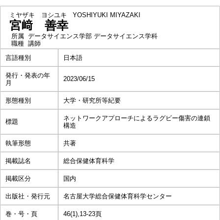
ミヤザキ ヨシユキ
YOSHIYUKI MIYAZAKI
宮﨑 善幸
所属
データサイエンス学部 データサイエンス学科
職種
講師
言語種別
日本語
発行・発表の年
2023/06/15
月
形態種別
大学・研究所等紀要
ネットワークアプローチによるラグビー傷害の連鎖
標題
構造
執筆形態
共著
掲載誌名
総合保健体育科学
掲載区分
国内
出版社・発行元
名古屋大学総合保健体育科学センター
巻・号・頁
46(1),13-23頁