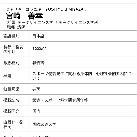
ミヤザキ ヨシユキ
YOSHIYUKI MIYAZAKI
宮﨑 善幸
所属
データサイエンス学部 データサイエンス学科
職種
講師
言語種別
日本語
発行・発表
1999/03
の年月
形態種別
報告書
スポーツ傷害発生に関わる身体的・心理社会的要因につ
標題
いて
執筆形態
共著
掲載誌名
武道・スポーツ科学研究所年報
掲載区分
国内
出版社・発
国際武道大学
行元