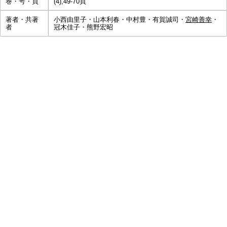
巻・号・頁
(4),49-70頁
著者・共著
小西由里子・山本利春・中村豊・有賀誠司・
宮崎善幸
・
者
冠木佳子・熊野宏昭