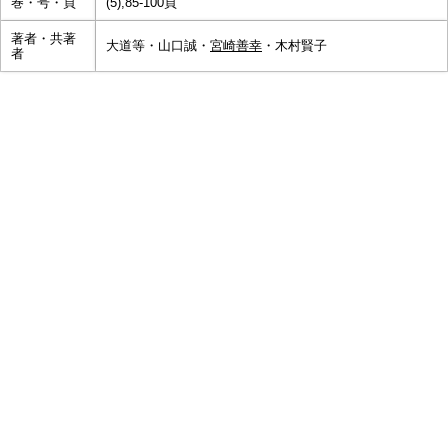
巻・号・頁
(5),85-100頁
著者・共著
大道等・山口誠・
宮崎善幸
・木村賢子
者