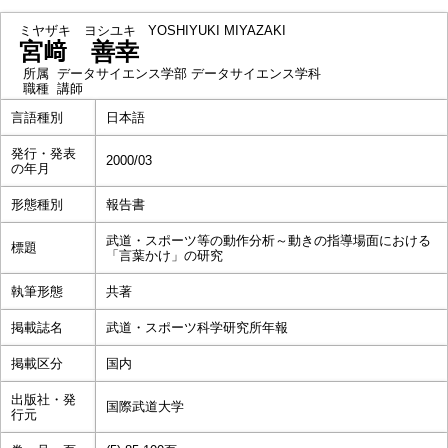
ミヤザキ ヨシユキ
YOSHIYUKI MIYAZAKI
宮﨑 善幸
所属
データサイエンス学部 データサイエンス学科
職種
講師
言語種別
日本語
発行・発表
2000/03
の年月
形態種別
報告書
武道・スポーツ等の動作分析～動きの指導場面における
標題
「言葉かけ」の研究
執筆形態
共著
掲載誌名
武道・スポーツ科学研究所年報
掲載区分
国内
出版社・発
国際武道大学
行元