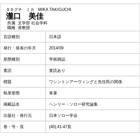
タキグチ ミカ
MIKA TAKIGUCHI
瀧口 美佳
所属
文学部 社会学科
職種
准教授
言語種別
日本語
発行・発表の年月
2014/09
形態種別
学術雑誌
査読
査読あり
標題
ワシントンアーヴィングと先住民の関係
執筆形態
単著
掲載誌名
ヘンリー・ソロー研究論集
出版社・発行元
日本ソロー学会
巻・号・頁
(40),41-47頁