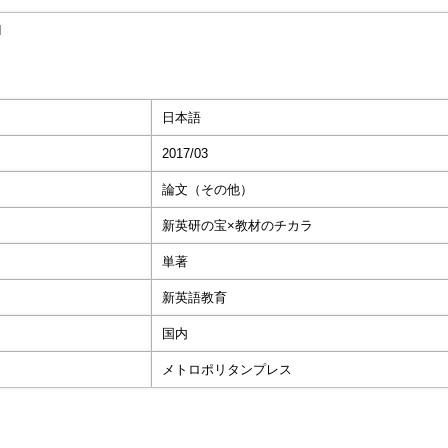
I
日本語
2017/03
論文（その他）
新英研の宝×教材のチカラ
単著
新英語教育
国内
メトロポリタンプレス