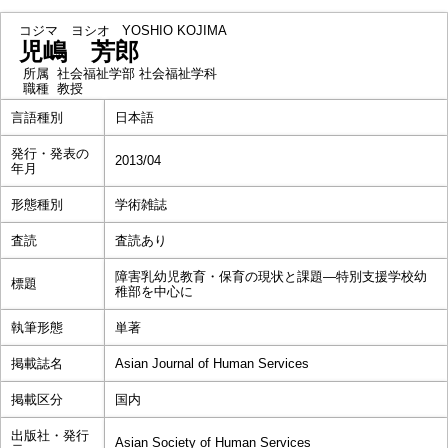
コジマ ヨシオ
YOSHIO KOJIMA
児嶋 芳郎
所属
社会福祉学部 社会福祉学科
職種
教授
言語種別
日本語
発行・発表の
2013/04
年月
形態種別
学術雑誌
査読
査読あり
障害乳幼児教育・保育の現状と課題―特別支援学校幼
標題
稚部を中心に
執筆形態
単著
掲載誌名
Asian Journal of Human Services
掲載区分
国内
出版社・発行
Asian Society of Human Services