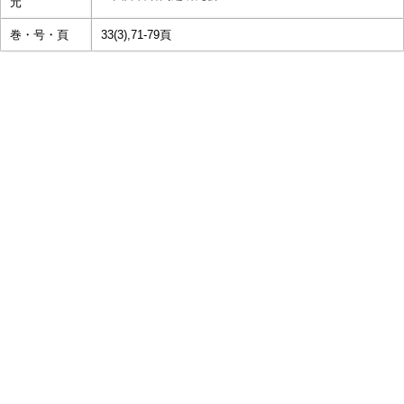
元
巻・号・頁
33(3),71-79頁