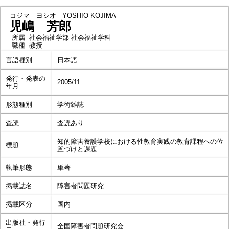
コジマ ヨシオ
YOSHIO KOJIMA
児嶋 芳郎
所属
社会福祉学部 社会福祉学科
職種
教授
言語種別
日本語
発行・発表の
2005/11
年月
形態種別
学術雑誌
査読
査読あり
知的障害養護学校における性教育実践の教育課程への位
標題
置づけと課題
執筆形態
単著
掲載誌名
障害者問題研究
掲載区分
国内
出版社・発行
全国障害者問題研究会