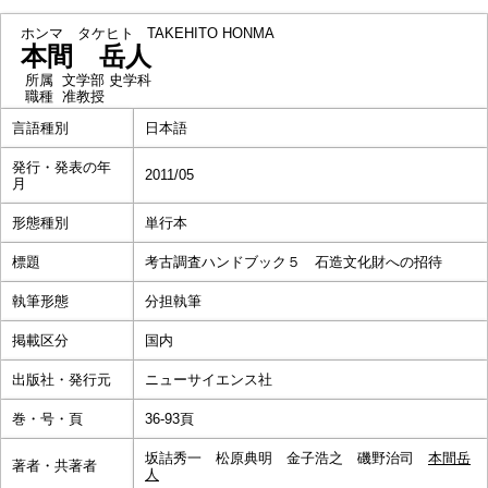
ホンマ タケヒト
TAKEHITO HONMA
本間 岳人
所属
文学部 史学科
職種
准教授
言語種別
日本語
発行・発表の年
2011/05
月
形態種別
単行本
標題
考古調査ハンドブック５ 石造文化財への招待
執筆形態
分担執筆
掲載区分
国内
出版社・発行元
ニューサイエンス社
巻・号・頁
36-93頁
坂詰秀一 松原典明 金子浩之 磯野治司
本間岳
著者・共著者
人