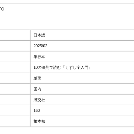
TO
日本語
2025/02
単行本
10の法則で読む「くずし字入門」
単著
国内
淡交社
160
根本知