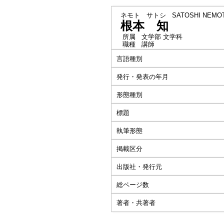
ネモト サトシ
SATOSHI NEMO
根本 知
所属
文学部 文学科
職種
講師
言語種別
発行・発表の年月
形態種別
標題
執筆形態
掲載区分
出版社・発行元
総ページ数
著者・共著者