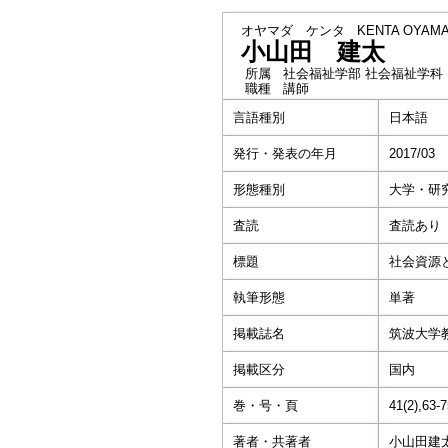
オヤマダ ケンタ
KENTA OYAM
小山田 建太
所属
社会福祉学部 社会福祉学科
職種
講師
言語種別
日本語
発行・発表の年月
2017/03
形態種別
大学・研
査読
査読あり
標題
社会資源
執筆形態
単著
掲載誌名
筑波大学
掲載区分
国内
巻・号・頁
41(2),63-
著者・共著者
小山田建