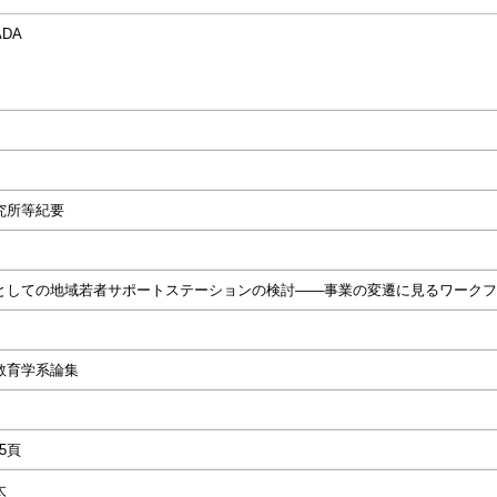
ADA
究所等紀要
としての地域若者サポートステーションの検討――事業の変遷に見るワークフ
教育学系論集
75頁
太