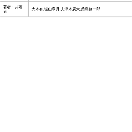
著者・共著
大木有,塩山皐月,夫津木廣大,桑島修一郎
者