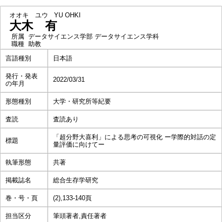
オオキ ユウ
YU OHKI
大木 有
所属
データサイエンス学部 データサイエンス学科
職種
助教
言語種別
日本語
発行・発表
2022/03/31
の年月
形態種別
大学・研究所等紀要
査読
査読あり
「超分野大喜利」による思考の可視化 ー学際的対話の定
標題
量評価に向けてー
執筆形態
共著
掲載誌名
総合生存学研究
巻・号・頁
(2),133-140頁
担当区分
筆頭著者,責任著者