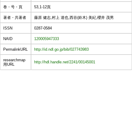
巻・号・頁
53,1-12頁
著者・共著者
藤原 健志,村上 達也,西谷(鈴木) 美紀,櫻井 茂男
ISSN
0287-0584
NAID
120005947333
PermalinkURL
http://id.ndl.go.jp/bib/027743983
researchmap
http://hdl.handle.net/2241/00145001
用URL