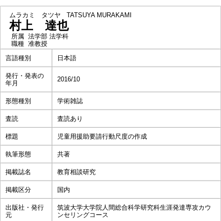
ムラカミ タツヤ
TATSUYA MURAKAMI
村上 達也
所属
法学部 法学科
職種
准教授
言語種別
日本語
発行・発表の
2016/10
年月
形態種別
学術雑誌
査読
査読あり
標題
児童用援助要請行動尺度の作成
執筆形態
共著
掲載誌名
教育相談研究
掲載区分
国内
出版社・発行
筑波大学大学院人間総合科学研究科生涯発達専攻カウ
元
ンセリングコース