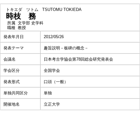
トキエダ ツトム
TSUTOMU TOKIEDA
時枝 務
所属
文学部 史学科
職種
教授
発表年月日
2012/05/26
発表テーマ
趣旨説明－板碑の概念－
会議名
日本考古学協会第78回総会研究発表会
学会区分
全国学会
発表形式
口頭（一般）
単独共同区分
単独
開催地名
立正大学