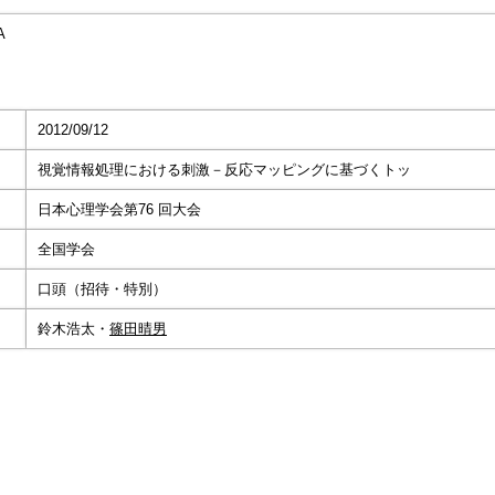
A
2012/09/12
視覚情報処理における刺激－反応マッピングに基づくトッ
日本心理学会第76 回大会
全国学会
口頭（招待・特別）
鈴木浩太・
篠田晴男