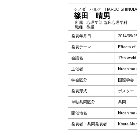
シノダ ハルオ
HARUO SHINOD
篠田 晴男
所属
心理学部 臨床心理学科
職種
教授
発表年月日
2014/09/2
発表テーマ
Effects of
会議名
17th world
主催者
hiroshima 
学会区分
国際学会
発表形式
ポスター
単独共同区分
共同
開催地名
hiroshima 
発表者・共同発表者
Kouta Akut