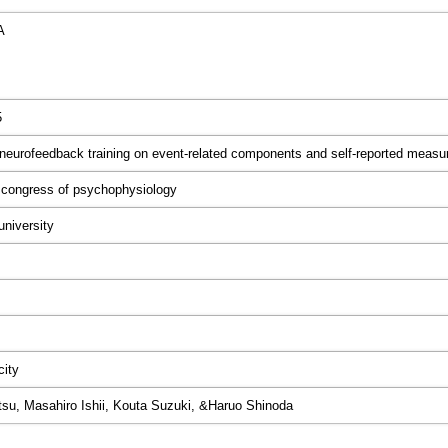
A
5
 neurofeedback training on event-related components and self-reported measur
 congress of psychophysiology
university
city
su, Masahiro Ishii, Kouta Suzuki, &Haruo Shinoda