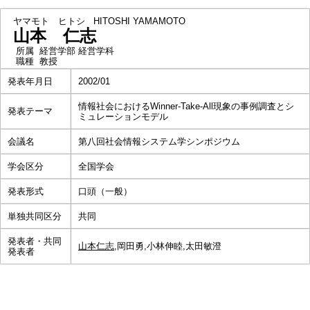
ヤマモト ヒトシ
HITOSHI YAMAMOTO
山本 仁志
所属
経営学部 経営学科
職種
教授
発表年月日
2002/01
情報社会におけるWinner-Take-All現象の事例調査とシ
発表テーマ
ミュレーションモデル
会議名
第八回社会情報システム学シンポジウム
学会区分
全国学会
発表形式
口頭（一般）
単独共同区分
共同
発表者・共同
山本仁志
,岡田勇,小林伸睦,太田敏澄
発表者