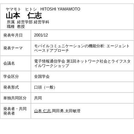
ヤマモト ヒトシ
HITOSHI YAMAMOTO
山本 仁志
所属
経営学部 経営学科
職種
教授
発表年月日
2001/12
モバイルコミュニケーションの機能分析: エージェント
発表テーマ
ベースドアプローチ
電子情報通信学会 第1回ネットワーク社会とライフスタ
会議名
イルワークショップ
学会区分
全国学会
発表形式
口頭（一般）
単独共同区分
共同
発表者・共同
山本 仁志
,岡田勇,太田敏澄
発表者