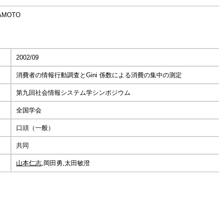
MAMOTO
2002/09
消費者の情報行動調査とGini 係数による消費の集中の測定
第九回社会情報システム学シンポジウム
全国学会
口頭（一般）
共同
山本仁志
,岡田勇,太田敏澄