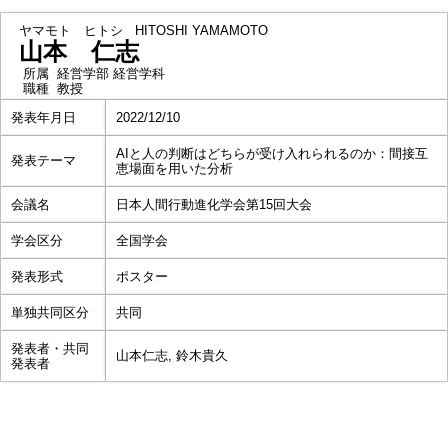
ヤマモト ヒトシ
HITOSHI YAMAMOTO
山本 仁志
所属
経営学部 経営学科
職種
教授
発表年月日
2022/12/10
AIと人の判断はどちらが受け入れられるのか：間接互
発表テーマ
恵場面を用いた分析
会議名
日本人間行動進化学会第15回大会
学会区分
全国学会
発表形式
ポスター
単独共同区分
共同
発表者・共同
山本仁志, 鈴木貴久
発表者