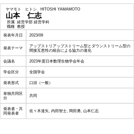
ヤマモト ヒトシ
HITOSHI YAMAMOTO
山本 仁志
所属
経営学部 経営学科
職種
教授
発表年月日
2023/09
アップストリアップストリーム型とダウンストリーム型の
発表テーマ
間接互恵性の統合による協力の進化
会議名
2023年度日本数理生物学会年会
学会区分
全国学会
発表形式
口頭（一般）
単独共同区
共同
分
発表者・共
佐々木達矢, 内田智士, 岡田勇, 山本仁志
同発表者