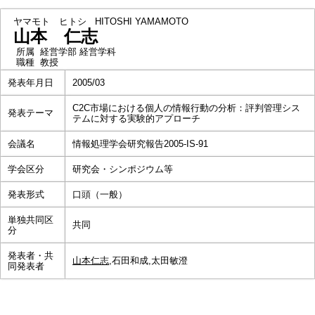
ヤマモト ヒトシ
HITOSHI YAMAMOTO
山本 仁志
所属
経営学部 経営学科
職種
教授
発表年月日
2005/03
C2C市場における個人の情報行動の分析：評判管理シス
発表テーマ
テムに対する実験的アプローチ
会議名
情報処理学会研究報告2005-IS-91
学会区分
研究会・シンポジウム等
発表形式
口頭（一般）
単独共同区
共同
分
発表者・共
山本仁志
,石田和成,太田敏澄
同発表者