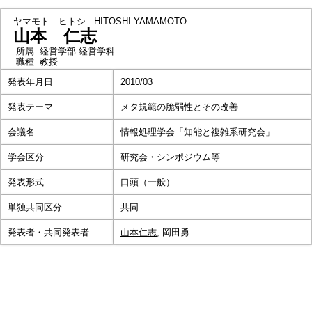
ヤマモト ヒトシ
HITOSHI YAMAMOTO
山本 仁志
所属
経営学部 経営学科
職種
教授
発表年月日
2010/03
発表テーマ
メタ規範の脆弱性とその改善
会議名
情報処理学会「知能と複雑系研究会」
学会区分
研究会・シンポジウム等
発表形式
口頭（一般）
単独共同区分
共同
発表者・共同発表者
山本仁志
, 岡田勇