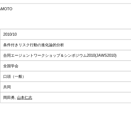
MAMOTO
2010/10
条件付きリスク行動の進化論的分析
合同エージェントワークショップ＆シンポジウム2010(JAWS2010)
全国学会
口頭（一般）
共同
岡田勇,
山本仁志