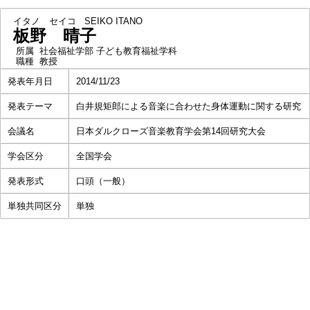
イタノ セイコ
SEIKO ITANO
板野 晴子
所属
社会福祉学部 子ども教育福祉学科
職種
教授
発表年月日
2014/11/23
発表テーマ
白井規矩郎による音楽に合わせた身体運動に関する研究
会議名
日本ダルクローズ音楽教育学会第14回研究大会
学会区分
全国学会
発表形式
口頭（一般）
単独共同区分
単独