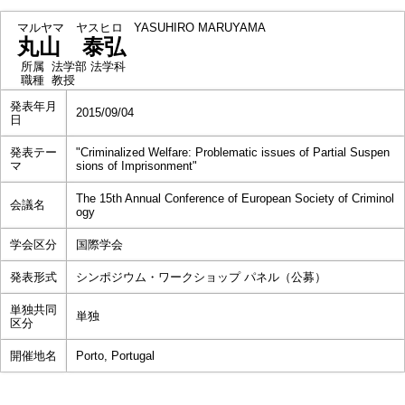
マルヤマ ヤスヒロ
YASUHIRO MARUYAMA
丸山 泰弘
所属
法学部 法学科
職種
教授
発表年月
2015/09/04
日
発表テー
"Criminalized Welfare: Problematic issues of Partial Suspen
マ
sions of Imprisonment"
The 15th Annual Conference of European Society of Criminol
会議名
ogy
学会区分
国際学会
発表形式
シンポジウム・ワークショップ パネル（公募）
単独共同
単独
区分
開催地名
Porto, Portugal