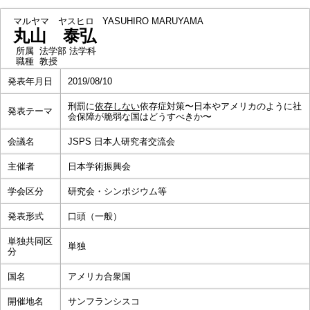
マルヤマ ヤスヒロ
YASUHIRO MARUYAMA
丸山 泰弘
所属
法学部 法学科
職種
教授
発表年月日
2019/08/10
刑罰に
依存しない
依存症対策〜日本やアメリカのように社
発表テーマ
会保障が脆弱な国はどうすべきか〜
会議名
JSPS 日本人研究者交流会
主催者
日本学術振興会
学会区分
研究会・シンポジウム等
発表形式
口頭（一般）
単独共同区
単独
分
国名
アメリカ合衆国
開催地名
サンフランシスコ