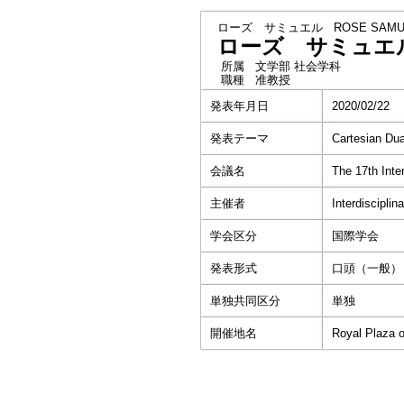
ローズ サミュエル
ROSE SAMU
ローズ サミュエ
所属
文学部 社会学科
職種
准教授
発表年月日
2020/02/22
発表テーマ
Cartesian Dua
会議名
The 17th Inte
主催者
Interdisciplin
学会区分
国際学会
発表形式
口頭（一般）
単独共同区分
単独
開催地名
Royal Plaza o