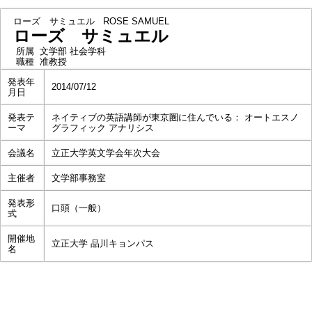
ローズ サミュエル
ROSE SAMUEL
ローズ サミュエル
所属
文学部 社会学科
職種
准教授
発表年
2014/07/12
月日
発表テ
ネイティブの英語講師が東京圏に住んでいる： オートエスノ
ーマ
グラフィック アナリシス
会議名
立正大学英文学会年次大会
主催者
文学部事務室
発表形
口頭（一般）
式
開催地
立正大学 品川キョンパス
名